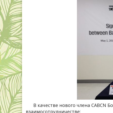
В качестве нового члена CABCN Бот
взаимосотрудничестве: