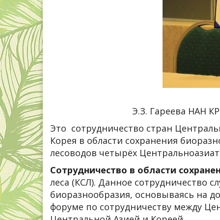
Э.З. Гареева НАН КР 
Это сотрудничество стран Центральн
Корея в области сохранения биоразн
лесоводов четырёх Центральноазиатс
Сотрудничество в области сохране
леса (КСЛ). Данное сотрудничество 
биоразнообразия, основываясь на д
форуме по сотрудничеству между Цен
Центральной Азией и Кореей.