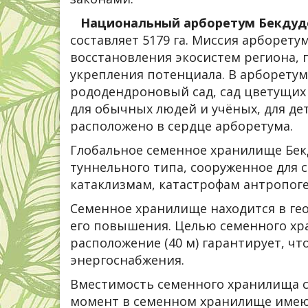
Национальный арборетум Бекдуд
составляет 5179 га. Миссия арборет
восстановления экосистем региона
укрепления потенциала. В арборетум
рододендроновый сад, сад цветущих 
для обычных людей и учёных, для де
расположено в сердце арборетума.
Глобальное семенное хранилище Бекд
туннельного типа, сооруженное для
катаклизмам, катастрофам антропог
Семенное хранилище находится в гео
его повышения. Целью семенного хр
расположение (40 м) гарантирует, ч
энергоснабжения.
Вместимость семенного хранилища со
момент в семенном хранилище имеютс