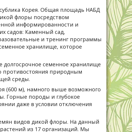
есублика Корея. Общая площадь НАБД
 дикой флоры посредством
венной информированности и
х садов: Каменный сад,
бразовательные и тренинг программы
 семенное хранилище, которое
ре долгосрочное семенное хранилище
лью противостояния природным
щей среды.
я (600 м), намного выше возможного
ы. Горные породы и глубокое
тоянии даже в условии отключения
семян видов дикой флоры. На данный
растений из 17 организаций. Мы