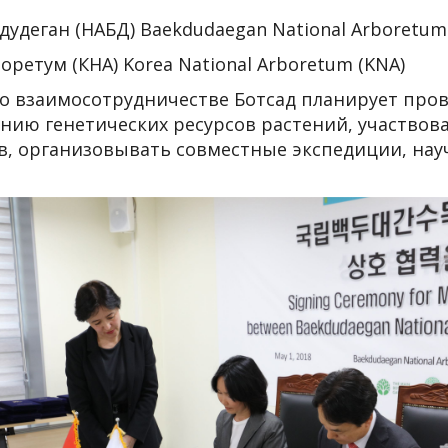
дудеган (НАБД) Baekdudaegan National Arboretu
оретум (КНА) Korea National Arboretum (KNA)
о взаимосотрудничестве Ботсад планирует про
нию генетических ресурсов растений, участвов
в, организовывать совместные экспедиции, на