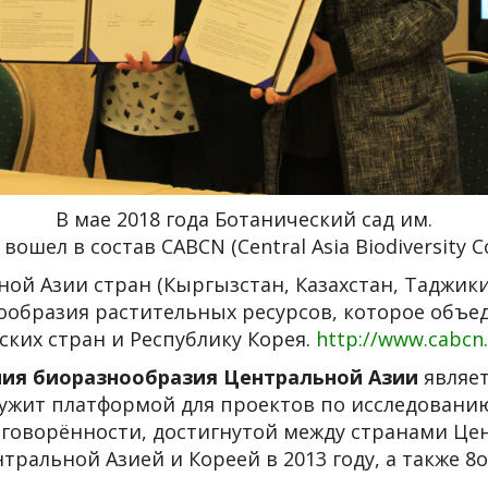
В мае 2018 года Ботанический сад им.
вошел в состав CABCN (Central Asia Biodiversity C
ой Азии стран (Кыргызстан, Казахстан, Таджики
ообразия растительных ресурсов, которое объед
ких стран и Республику Корея.
http://www.cabcn
ния биоразнообразия Центральной Азии
являет
служит платформой для проектов по исследован
оговорённости, достигнутой между странами Це
тральной Азией и Кореей в 2013 году, а также 