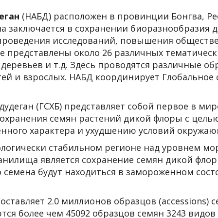
еган
(НАБД) расположен в провинции Бонгва, Р
ума заключается в сохранении биоразнообразия
, проведения исследований, повышения общест
е представлены около 26 различных тематически
деревьев и т.д. Здесь проводятся различные о
тей и взрослых. НАБД координирует Глобальное
удеган (ГСХБ) представляет собой первое в ми
 сохранения семян растений дикой флоры с це
енного характера и ухудшению условий окружаю
логически стабильном регионе над уровнем мор
анилища является сохранение семян дикой флор
то семена будут находиться в замороженном сос
ставляет 2.0 миллионов образцов (accessions) 
я более чем 45092 образцов семян 3243 видов 