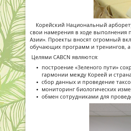
Корейский Национальный арборетум
свои намерения в ходе выполнения 
Азии». Проекты вносят огромный вк
обучающих программ и тренингов, а
Целями CABCN являются:
построение «Зеленого пути» со
гармонии между Кореей и стран
сбор данных и проведение таксо
мониторинг биологических изме
обмен сотрудниками для провед