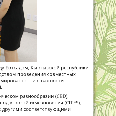
ду Ботсадом, Кыргызской республики
едством проведения совместных
рмированности о важности
.
ическом разнообразии (CBD),
д угрозой исчезновения (CITES),
и с другими соответствующими