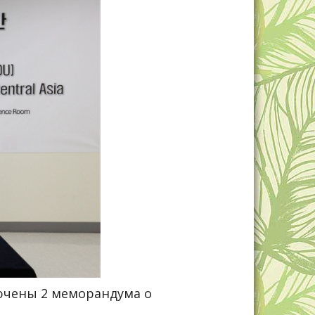
ючены 2 меморандума о