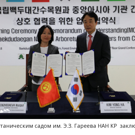
аническим садом им. Э.З. Гареева НАН КР закл