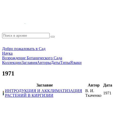
Добро пожаловать в Сад
Наука
Возрождение Ботанического Сада
Коллекции
Заглавия
Авторы
Даты
Типы
Языки
1971
Заглавие
Автор
Дата
ИНТРОДУКЦИЯ И АККЛИМАТИЗАЦИЯ
В. И.
1971
РАСТЕНИЙ В КИРГИЗИИ
Ткаченко